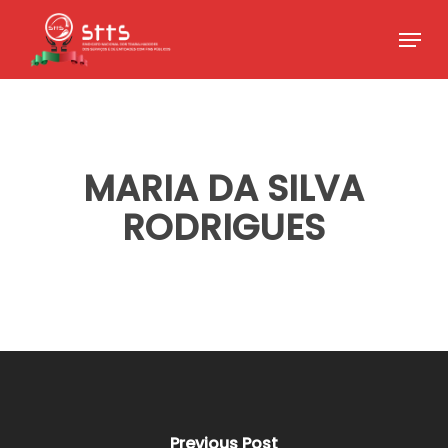
Skip
Menu
to
Close
main
Menu
content
MARIA DA SILVA
RODRIGUES
Previous Post