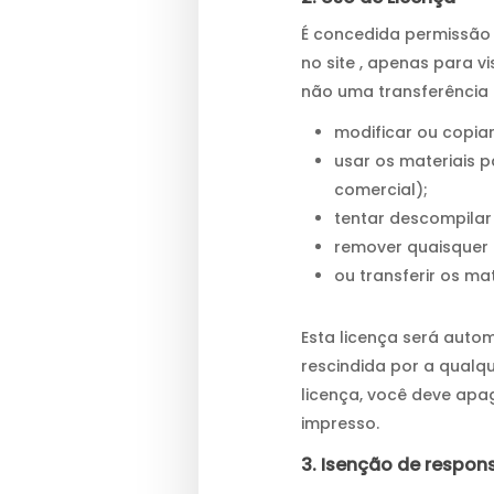
É concedida permissão
no site , apenas para v
não uma transferência d
modificar ou copiar
usar os materiais p
comercial);
tentar descompilar 
remover quaisquer 
ou transferir os ma
Esta licença será auto
rescindida por a qualq
licença, você deve apa
impresso.
3. Isenção de respon