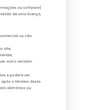
formações ou software)
ncessão de uma licença,
 (comercial ou não
o site;
eriais;
uer outro servidor.
ões e poderá ser
u após o término desta
ato eletrónico ou