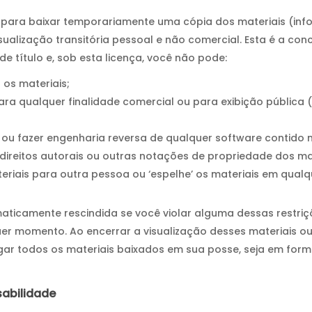
 para baixar temporariamente uma cópia dos materiais (in
isualização transitória pessoal e não comercial. Esta é a co
e título e, sob esta licença, você não pode:
 os materiais;
ara qualquer finalidade comercial ou para exibição pública
ou fazer engenharia reversa de qualquer software contido n
direitos autorais ou outras notações de propriedade dos mat
teriais para outra pessoa ou ‘espelhe’ os materiais em qualq
maticamente rescindida se você violar alguma dessas restriç
uer momento. Ao encerrar a visualização desses materiais o
gar todos os materiais baixados em sua posse, seja em form
sabilidade