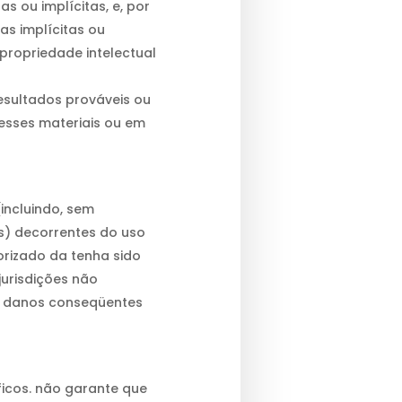
s ou implícitas, e, por
ias implícitas ou
propriedade intelectual
resultados prováveis ou
 esses materiais ou em
incluindo, sem
s) decorrentes do uso
rizado da tenha sido
jurisdições não
or danos conseqüentes
áficos. não garante que