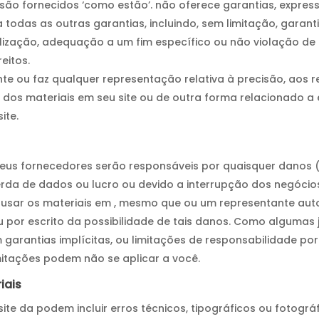
 são fornecidos ‘como estão’. não oferece garantias, expressa
a todas as outras garantias, incluindo, sem limitação, garant
ização, adequação a um fim específico ou não violação de 
eitos.
nte ou faz qualquer representação relativa à precisão, aos 
o dos materiais em seu site ou de outra forma relacionado a
ite.
us fornecedores serão responsáveis por quaisquer danos (
erda de dados ou lucro ou devido a interrupção dos negócio
usar os materiais em , mesmo que ou um representante auto
u por escrito da possibilidade de tais danos. Como algumas 
 garantias implícitas, ou limitações de responsabilidade p
imitações podem não se aplicar a você.
iais
 site da podem incluir erros técnicos, tipográficos ou fotogr