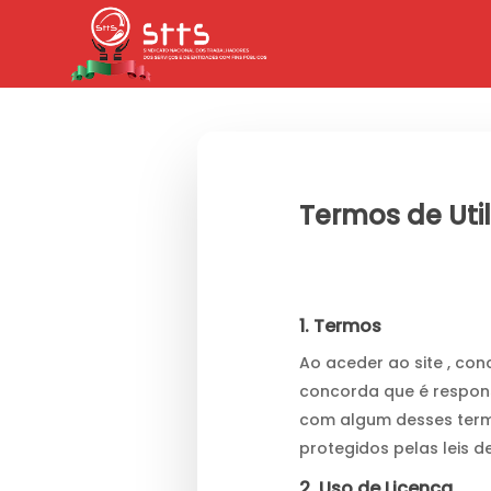
Skip
to
main
content
Termos de Uti
1. Termos
Ao aceder ao site , con
concorda que é respons
com algum desses termos
protegidos pelas leis d
2. Uso de Licença