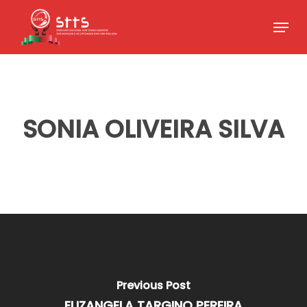
Skip
Menu
to
Close
main
Menu
content
SONIA OLIVEIRA SILVA
Previous Post
ELIZANGELA TARGINO PEREIRA