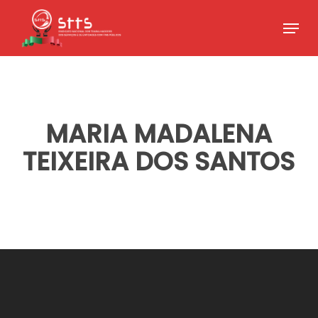
Skip
Menu
to
Close
main
Menu
content
MARIA MADALENA
TEIXEIRA DOS SANTOS