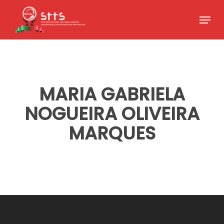
Skip
Menu
to
Close
main
Menu
content
MARIA GABRIELA
NOGUEIRA OLIVEIRA
MARQUES