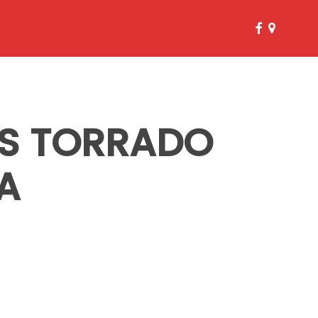
facebook
google-
plus
ES TORRADO
A