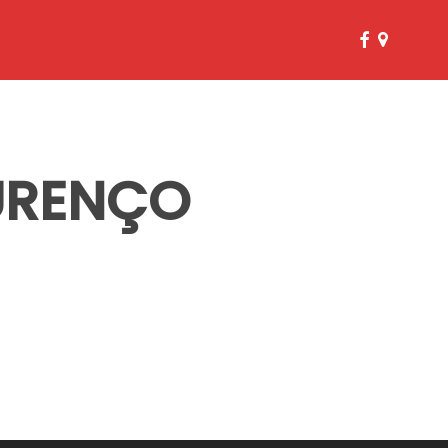
facebook
google-
plus
URENÇO