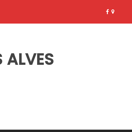
facebook
google-
plus
S ALVES