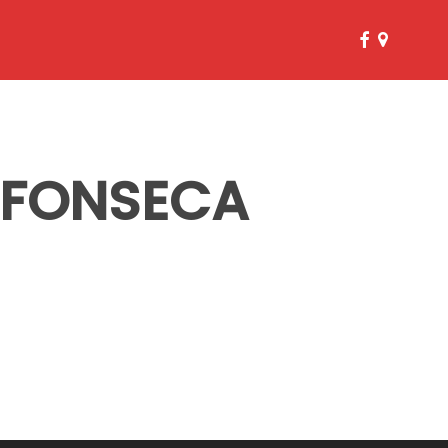
facebook
google-
plus
A FONSECA