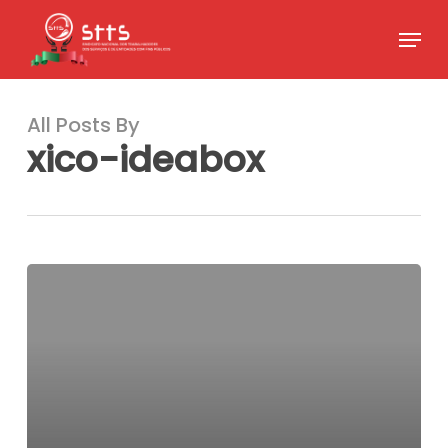
Skip
Menu
to
Close
main
Menu
content
All Posts By
xico-ideabox
Hello
world!